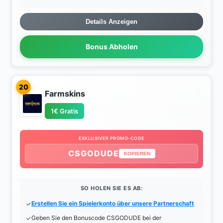
Details Anzeigen
Bonus Abholen
20
Farmskins
1€ Gratis
EXKLUSIVER PROMO-CODE
CSGODUDE
KOPIEREN
SO HOLEN SIE ES AB:
Erstellen Sie ein Spielerkonto über unsere Partnerschaft
Geben Sie den Bonuscode CSGODUDE bei der