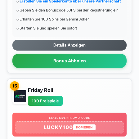
Erstellen Sie ein Spielerkonto über unsere Partnerschaft
Geben Sie den Bonuscode 50FS bei der Registrierung ein
Erhalten Sie 100 Spins bei Gemini Joker
Starten Sie und spielen Sie sofort
Details Anzeigen
Bonus Abholen
15
Friday Roll
100 Freispiele
EXKLUSIVER PROMO-CODE
LUCKY100
KOPIEREN