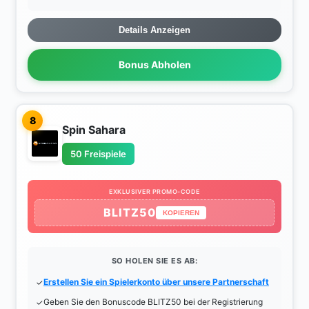
Details Anzeigen
Bonus Abholen
8
Spin Sahara
50 Freispiele
EXKLUSIVER PROMO-CODE
BLITZ50
KOPIEREN
SO HOLEN SIE ES AB:
Erstellen Sie ein Spielerkonto über unsere Partnerschaft
Geben Sie den Bonuscode BLITZ50 bei der Registrierung