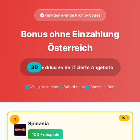
Funktionierende Promo-Codes
Bonus ohne Einzahlung
Österreich
30
Exklusive Verifizierte Angebote
Völlig Kostenlos
Sofortbonus
Spezielle Boni
1
Spinania
100 Freispiele