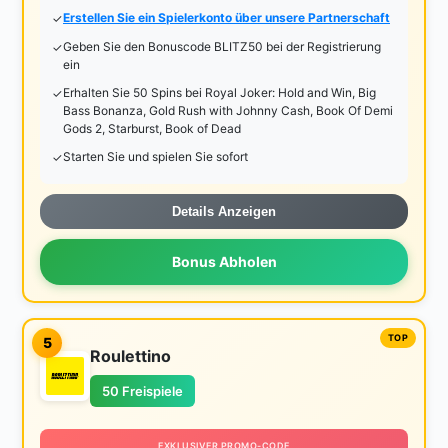
Erstellen Sie ein Spielerkonto über unsere Partnerschaft
Geben Sie den Bonuscode BLITZ50 bei der Registrierung
ein
Erhalten Sie 50 Spins bei Royal Joker: Hold and Win, Big
Bass Bonanza, Gold Rush with Johnny Cash, Book Of Demi
Gods 2, Starburst, Book of Dead
Starten Sie und spielen Sie sofort
Details Anzeigen
Bonus Abholen
5
Roulettino
50 Freispiele
EXKLUSIVER PROMO-CODE