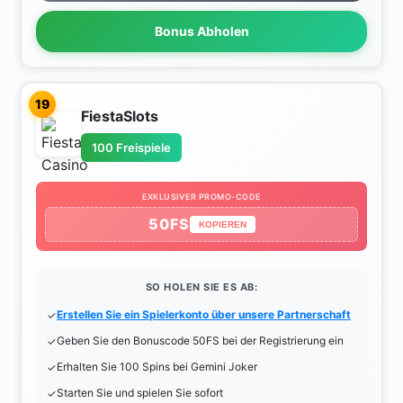
Bonus Abholen
19
FiestaSlots
100 Freispiele
EXKLUSIVER PROMO-CODE
50FS
KOPIEREN
SO HOLEN SIE ES AB:
Erstellen Sie ein Spielerkonto über unsere Partnerschaft
Geben Sie den Bonuscode 50FS bei der Registrierung ein
Erhalten Sie 100 Spins bei Gemini Joker
Starten Sie und spielen Sie sofort