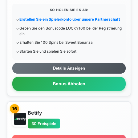
SO HOLEN SIE ES AB:
Erstellen Sie ein Spielerkonto über unsere Partnerschaft
Geben Sie den Bonuscode LUCKY100 bei der Registrierung
ein
Erhalten Sie 100 Spins bei Sweet Bonanza
Starten Sie und spielen Sie sofort
Details Anzeigen
Bonus Abholen
16
Betify
30 Freispiele