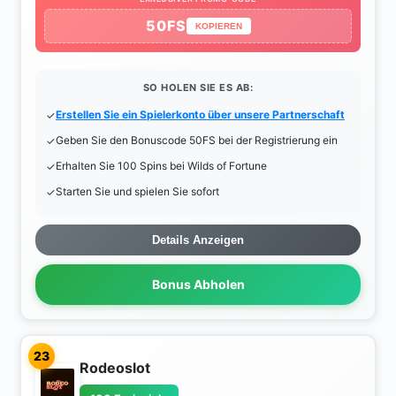
50FS
KOPIEREN
SO HOLEN SIE ES AB:
Erstellen Sie ein Spielerkonto über unsere Partnerschaft
Geben Sie den Bonuscode 50FS bei der Registrierung ein
Erhalten Sie 100 Spins bei Wilds of Fortune
Starten Sie und spielen Sie sofort
Details Anzeigen
Bonus Abholen
23
Rodeoslot