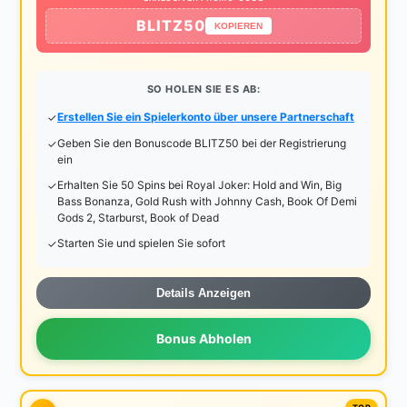
BLITZ50
KOPIEREN
SO HOLEN SIE ES AB:
Erstellen Sie ein Spielerkonto über unsere Partnerschaft
Geben Sie den Bonuscode BLITZ50 bei der Registrierung
ein
Erhalten Sie 50 Spins bei Royal Joker: Hold and Win, Big
Bass Bonanza, Gold Rush with Johnny Cash, Book Of Demi
Gods 2, Starburst, Book of Dead
Starten Sie und spielen Sie sofort
Details Anzeigen
Bonus Abholen