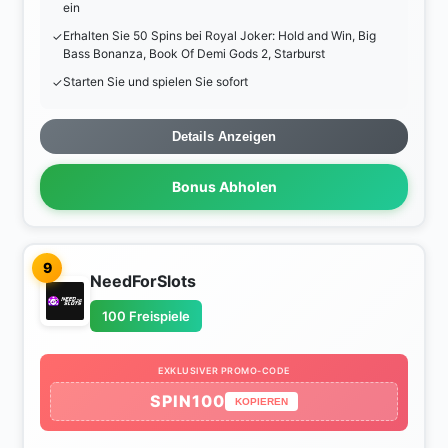
ein
Erhalten Sie 50 Spins bei Royal Joker: Hold and Win, Big
Bass Bonanza, Book Of Demi Gods 2, Starburst
Starten Sie und spielen Sie sofort
Details Anzeigen
Bonus Abholen
9
NeedForSlots
100 Freispiele
EXKLUSIVER PROMO-CODE
SPIN100
KOPIEREN