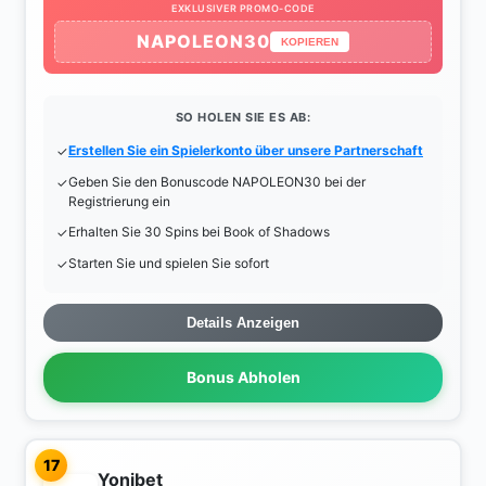
EXKLUSIVER PROMO-CODE
NAPOLEON30
KOPIEREN
SO HOLEN SIE ES AB:
Erstellen Sie ein Spielerkonto über unsere Partnerschaft
Geben Sie den Bonuscode NAPOLEON30 bei der
Registrierung ein
Erhalten Sie 30 Spins bei Book of Shadows
Starten Sie und spielen Sie sofort
Details Anzeigen
Bonus Abholen
17
Yonibet