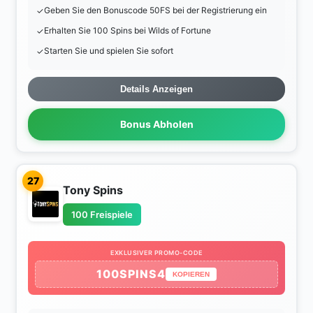
Geben Sie den Bonuscode 50FS bei der Registrierung ein
Erhalten Sie 100 Spins bei Wilds of Fortune
Starten Sie und spielen Sie sofort
Details Anzeigen
Bonus Abholen
27
Tony Spins
100 Freispiele
EXKLUSIVER PROMO-CODE
100SPINS4
KOPIEREN