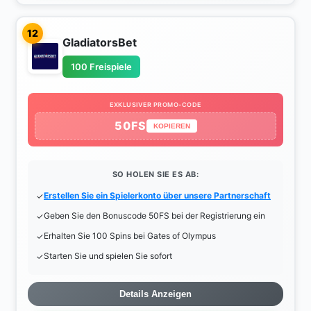
12
GladiatorsBet
100 Freispiele
EXKLUSIVER PROMO-CODE
50FS
KOPIEREN
SO HOLEN SIE ES AB:
Erstellen Sie ein Spielerkonto über unsere Partnerschaft
Geben Sie den Bonuscode 50FS bei der Registrierung ein
Erhalten Sie 100 Spins bei Gates of Olympus
Starten Sie und spielen Sie sofort
Details Anzeigen