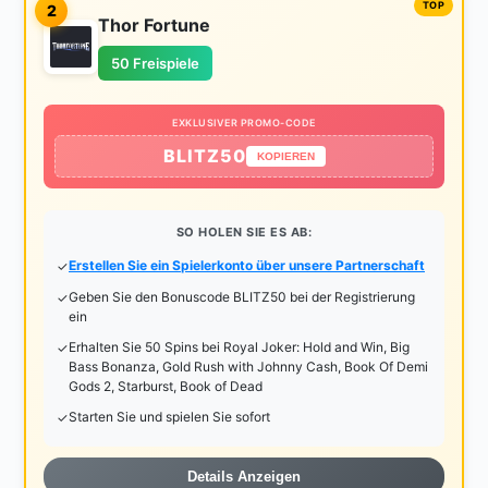
2
Thor Fortune
50 Freispiele
EXKLUSIVER PROMO-CODE
BLITZ50
KOPIEREN
SO HOLEN SIE ES AB:
Erstellen Sie ein Spielerkonto über unsere Partnerschaft
Geben Sie den Bonuscode BLITZ50 bei der Registrierung
ein
Erhalten Sie 50 Spins bei Royal Joker: Hold and Win, Big
Bass Bonanza, Gold Rush with Johnny Cash, Book Of Demi
Gods 2, Starburst, Book of Dead
Starten Sie und spielen Sie sofort
Details Anzeigen