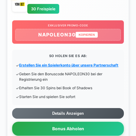
30 Freispiele
EXKLUSIVER PROMO-CODE
NAPOLEON30
KOPIEREN
SO HOLEN SIE ES AB:
Erstellen Sie ein Spielerkonto über unsere Partnerschaft
Geben Sie den Bonuscode NAPOLEON30 bei der
Registrierung ein
Erhalten Sie 30 Spins bei Book of Shadows
Starten Sie und spielen Sie sofort
Details Anzeigen
Bonus Abholen